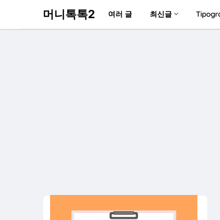
머니톡톡2
여러 글
최신글
Tipogr
나의 맞춤지원금