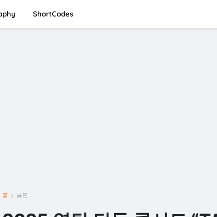
aphy
ShortCodes
홈
공연