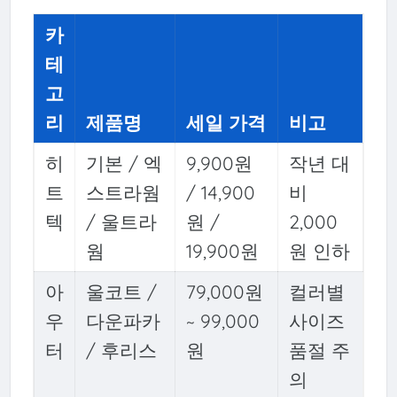
카
테
고
리
제품명
세일 가격
비고
히
기본 / 엑
9,900원
작년 대
트
스트라웜
/ 14,900
비
텍
/ 울트라
원 /
2,000
웜
19,900원
원 인하
아
울코트 /
79,000원
컬러별
우
다운파카
~ 99,000
사이즈
터
/ 후리스
원
품절 주
의