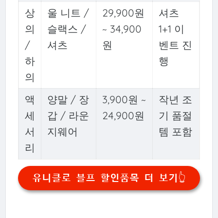
상
울 니트 /
29,900원
셔츠
의
슬랙스 /
~ 34,900
1+1 이
/
셔츠
원
벤트 진
하
행
의
액
양말 / 장
3,900원 ~
작년 조
세
갑 / 라운
24,900원
기 품절
서
지웨어
템 포함
리
유니클로 블프 할인품목 더 보기👆