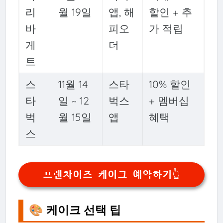
리
월 19일
앱, 해
할인 + 추
바
피오
가 적립
게
더
트
스
11월 14
스타
10% 할인
타
일 ~ 12
벅스
+ 멤버십
벅
월 15일
앱
혜택
스
프랜차이즈 케이크 예약하기👆
🎨 케이크 선택 팁