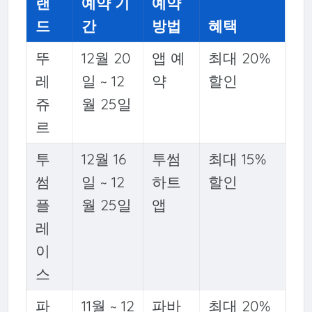
랜
예약 기
예약
드
간
방법
혜택
뚜
12월 20
앱 예
최대 20%
레
일 ~ 12
약
할인
쥬
월 25일
르
투
12월 16
투썸
최대 15%
썸
일 ~ 12
하트
할인
플
월 25일
앱
레
이
스
파
11월 ~ 12
파바
최대 20%