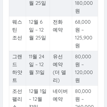
월 25일
180,000
원
웨스
12월 6
전화
68,000
틴
일 ~ 12
예약
원 ~
조선
월 25일
125,900
원
그랜
11월 24
유선
80,000
드
일 ~ 12
예약
원 ~
하얏
월 31일
(더 델
120,000
트
리)
원
조선
12월 1일
네이버
80,000
팰리
~ 12월
예약
원 ~
스
31일
260,000