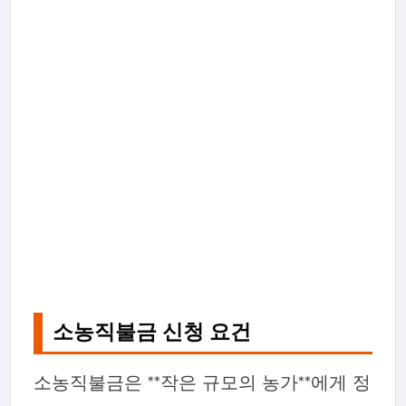
소농직불금 신청 요건
소농직불금은 **작은 규모의 농가**에게 정