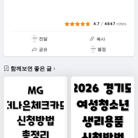
4.7
/
4847
rates
전달
복사
별점
공유
함께보면 좋은 글