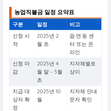
농업직불금 일정 요약표
구분
일정
비고
신청 시
2025년 2
읍·면·동 센
작
월 초
터 또는 온
라인
신청 마
2025년 4
지자체별로
감
월 말 ~ 5월
상이
초
지급 대
2025년 10
지자체 안내
상자 확
월
문자 확인
정