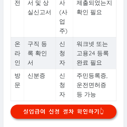
전
서 및 상
사
제출되었는지
실신고서
(사
확인 필요
업
주)
온
구직 등
신
워크넷 또는
라
록 확인
청
고용24 등록
인
서
자
완료 필요
방
신분증
신
주민등록증,
문
청
운전면허증
자
등 가능
실업급여 신청 절차 확인하기👆