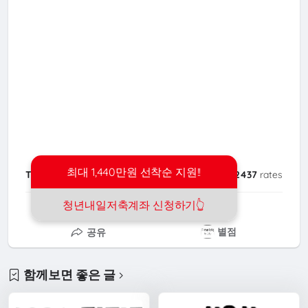
최대 1,440만원 선착순 지원!!
Tags:
지원금
card
4.7
/
2437
rates
청년내일저축계좌 신청하기👆️
전달
복사
별점
공유
함께보면 좋은 글