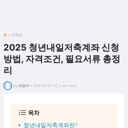
홈
지원금
2025 청년내일저축계좌 신청
방법, 자격조건, 필요서류 총정
리
by
세일98
•
2026-08-10
•
2 min read
목차
청년내일저축계좌란?