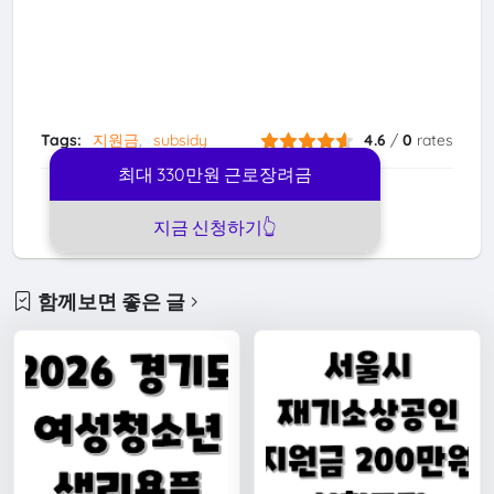
Tags:
지원금
subsidy
4.6
/
0
rates
최대 330만원 근로장려금
전달
복사
지금 신청하기👆️
별점
공유
함께보면 좋은 글