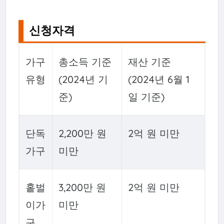
신청자격
가구
총소득 기준
재산 기준
유형
(2024년 기
(2024년 6월 1
준)
일 기준)
단독
2,200만 원
2억 원 미만
가구
미만
홑벌
3,200만 원
2억 원 미만
이가
미만
구